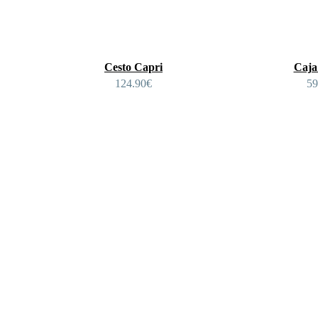
Cesto Capri
Caja
124.90
€
59