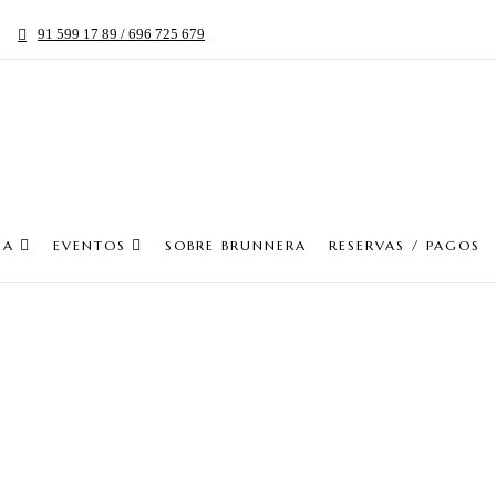
91 599 17 89 / 696 725 679
IA
EVENTOS
SOBRE BRUNNERA
RESERVAS / PAGOS
Pedidos Online