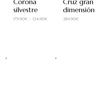
Corona
Cruz gran
silvestre
dimensión
179.90
€
–
234.90
€
284.90
€