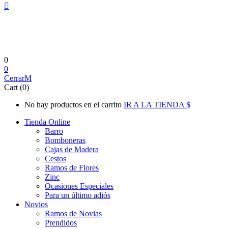
0
0
Cerrar
Cart (0)
No hay productos en el carrito
IR A LA TIENDA
Tienda Online
Barro
Bomboneras
Cajas de Madera
Cestos
Ramos de Flores
Zinc
Ocasiones Especiales
Para un último adiós
Novios
Ramos de Novias
Prendidos