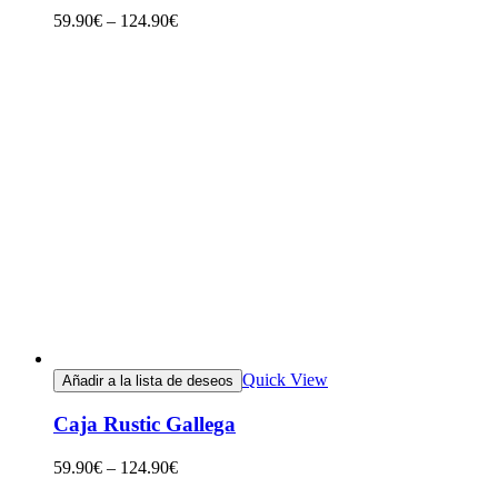
59.90
€
–
124.90
€
Quick View
Añadir a la lista de deseos
Caja Rustic Gallega
59.90
€
–
124.90
€