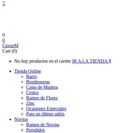
0
0
Cerrar
Cart (0)
No hay productos en el carrito
IR A LA TIENDA
Tienda Online
Barro
Bomboneras
Cajas de Madera
Cestos
Ramos de Flores
Zinc
Ocasiones Especiales
Para un último adiós
Novios
Ramos de Novias
Prendidos