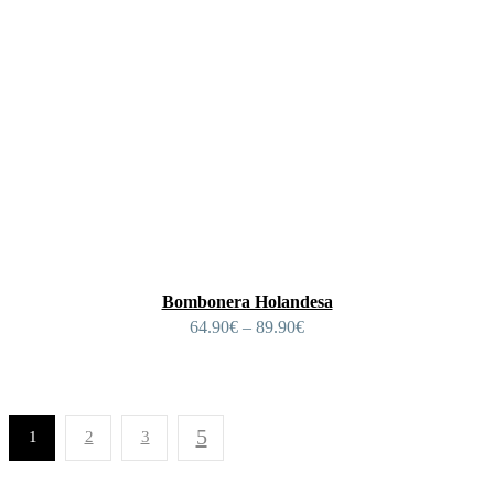
Bombonera Holandesa
64.90
€
–
89.90
€
1
2
3