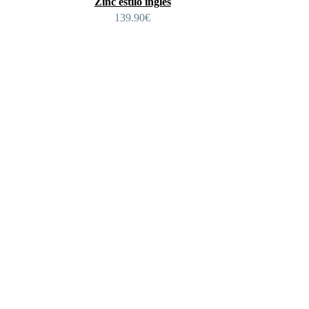
Zinc estilo inglés
139.90
€