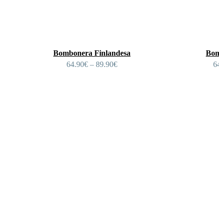
Bombonera Finlandesa
Bom
64.90
€
–
89.90
€
6