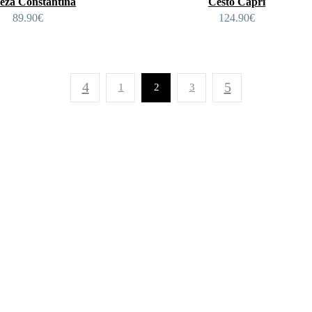
eza Constantina
Cesto Capri
89.90
€
124.90
€
1
2
3