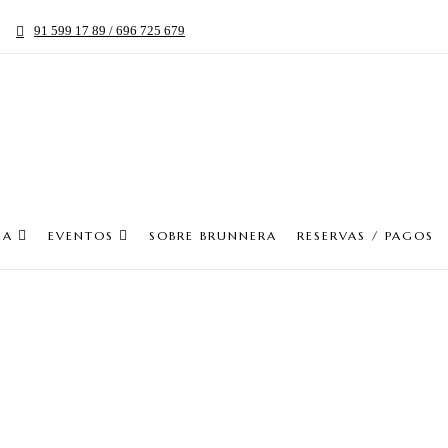
91 599 17 89 / 696 725 679
IA
EVENTOS
SOBRE BRUNNERA
RESERVAS / PAGOS
Pedidos Online