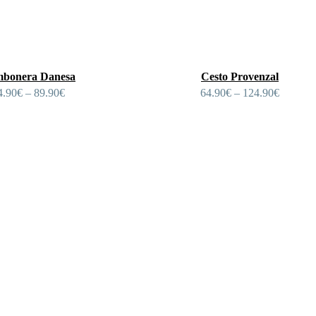
bonera Danesa
Cesto Provenzal
4.90
€
–
89.90
€
64.90
€
–
124.90
€