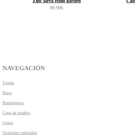
Zinc jarra estilo garden
Cab
89.90
€
NAVEGACIÓN
Tienda
Barro
Bomboneras
Cajas de madera
Cestos
Ocasiones especiales