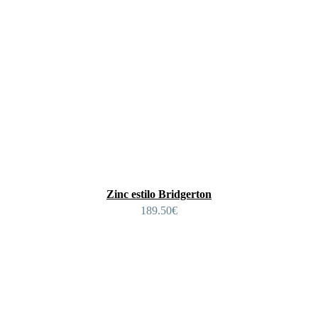
Zinc estilo Bridgerton
189.50
€