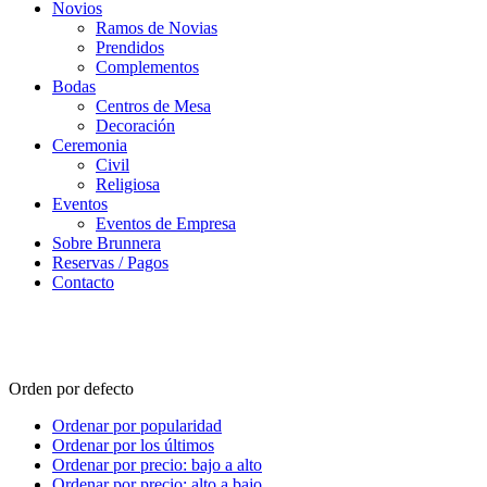
Novios
Ramos de Novias
Prendidos
Complementos
Bodas
Centros de Mesa
Decoración
Ceremonia
Civil
Religiosa
Eventos
Eventos de Empresa
Sobre Brunnera
Reservas / Pagos
Contacto
Ocasiones especiales
Orden por defecto
Ordenar por popularidad
Ordenar por los últimos
Ordenar por precio: bajo a alto
Ordenar por precio: alto a bajo