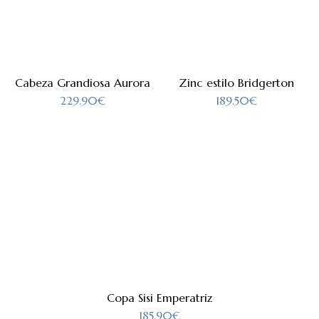
Cabeza Grandiosa Aurora
Zinc estilo Bridgerton
229.90
€
189.50
€
Copa Sisi Emperatriz
185.90
€