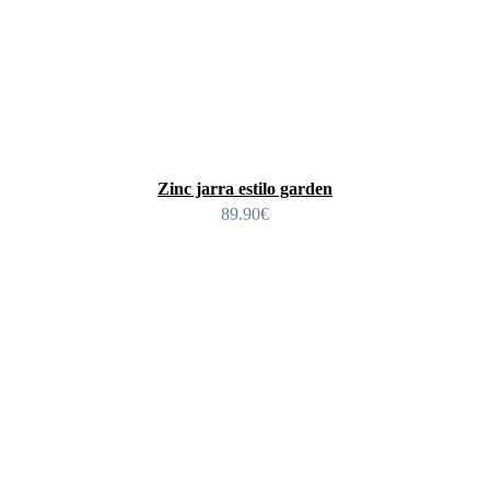
Zinc jarra estilo garden
89.90
€