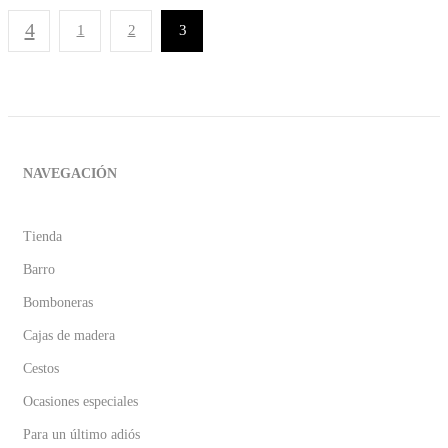
1
2
3
NAVEGACIÓN
Tienda
Barro
Bomboneras
Cajas de madera
Cestos
Ocasiones especiales
Para un último adiós