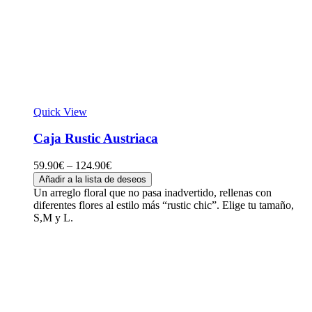
Quick View
Caja Rustic Austriaca
59.90
€
–
124.90
€
Añadir a la lista de deseos
Un arreglo floral que no pasa inadvertido, rellenas con
diferentes flores al estilo más “rustic chic”. Elige tu tamaño,
S,M y L.