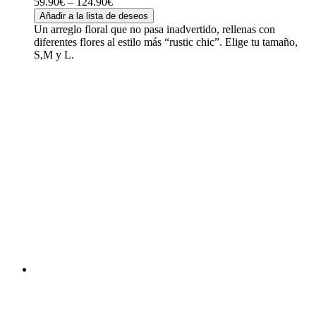
59.90
€
–
124.90
€
Añadir a la lista de deseos
Un arreglo floral que no pasa inadvertido, rellenas con
diferentes flores al estilo más “rustic chic”. Elige tu tamaño,
S,M y L.