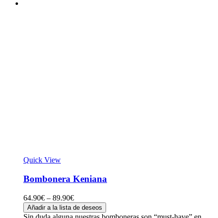
Quick View
Bombonera Keniana
64.90
€
–
89.90
€
Añadir a la lista de deseos
Sin duda alguna nuestras bomboneras son “must-have” en