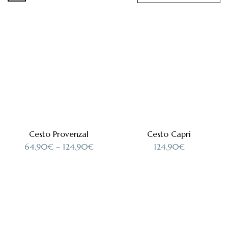
Cesto Provenzal
Cesto Capri
64.90
€
–
124.90
€
124.90
€