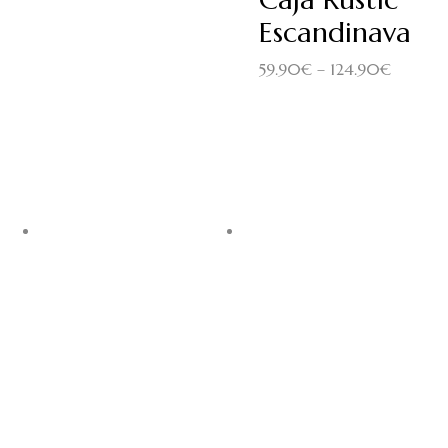
Escandinava
59.90
€
–
124.90
€