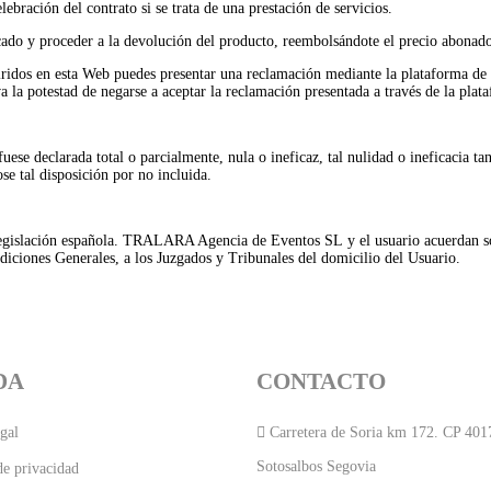
lebración del contrato si se trata de una prestación de servicios.
dicado y proceder a la devolución del producto, reembolsándote el precio abonad
ridos en esta Web puedes presentar una reclamación mediante la plataforma de r
 potestad de negarse a aceptar la reclamación presentada a través de la plat
uese declarada total o parcialmente, nula o ineficaz, tal nulidad o ineficacia tan
se tal disposición por no incluida.
legislación española. TRALARA Agencia de Eventos SL y el usuario acuerdan som
ndiciones Generales, a los Juzgados y Tribunales del domicilio del Usuario.
DA
CONTACTO
gal
Carretera de Soria km 172. CP 401
Sotosalbos Segovia
de privacidad