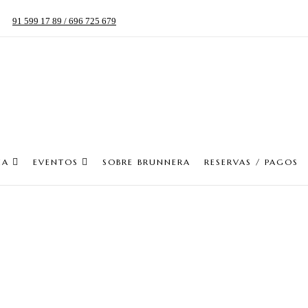
91 599 17 89 / 696 725 679
IA
EVENTOS
SOBRE BRUNNERA
RESERVAS / PAGOS
minos y condici