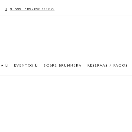
91 599 17 89 / 696 725 679
IA
EVENTOS
SOBRE BRUNNERA
RESERVAS / PAGOS
Pedidos Online