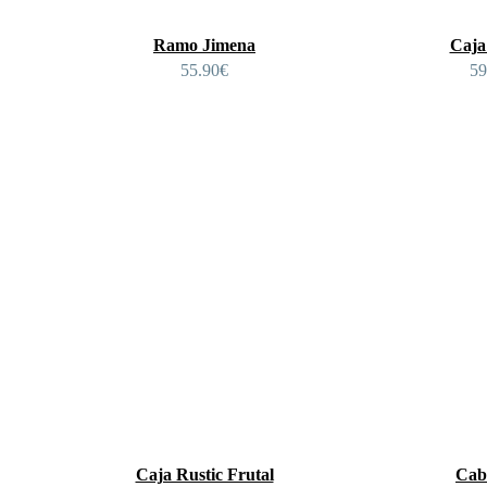
Ramo Jimena
Caja
55.90
€
59
Caja Rustic Frutal
Cab