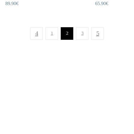
89.90
€
65.90
€
1
2
3