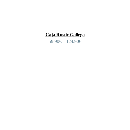
Caja Rustic Gallega
59.90
€
–
124.90
€