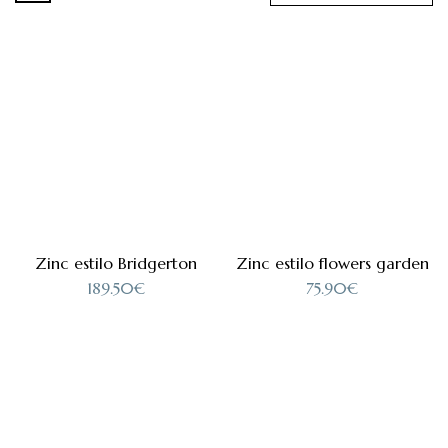
Zinc estilo Bridgerton
Zinc estilo flowers garden
189.50
€
75.90
€