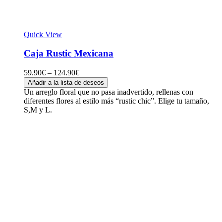
Quick View
Caja Rustic Mexicana
59.90
€
–
124.90
€
Añadir a la lista de deseos
Un arreglo floral que no pasa inadvertido, rellenas con
diferentes flores al estilo más “rustic chic”. Elige tu tamaño,
S,M y L.