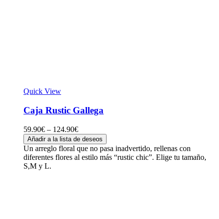
Quick View
Caja Rustic Gallega
59.90
€
–
124.90
€
Añadir a la lista de deseos
Un arreglo floral que no pasa inadvertido, rellenas con
diferentes flores al estilo más “rustic chic”. Elige tu tamaño,
S,M y L.