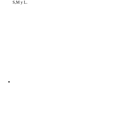
S,M y L.