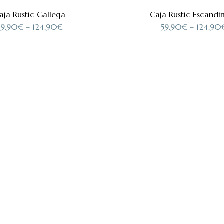
aja Rustic Gallega
Caja Rustic Escandi
59.90
€
–
124.90
€
59.90
€
–
124.90