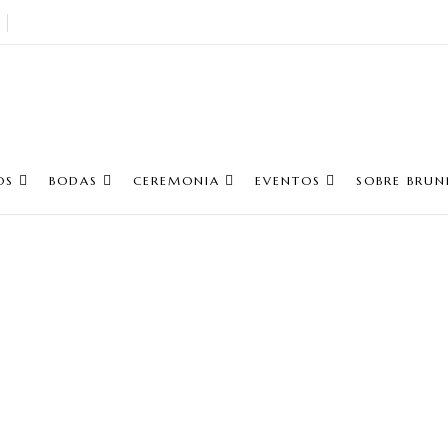
OS
BODAS
CEREMONIA
EVENTOS
SOBRE BRUN
Cajas de mader