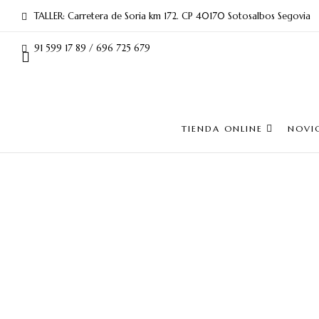
TALLER: Carretera de Soria km 172. CP 40170 Sotosalbos Segovia
91 599 17 89 / 696 725 679
TIENDA ONLINE
NOVI