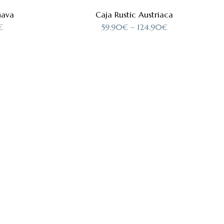
nava
Caja Rustic Austriaca
€
59.90
€
–
124.90
€